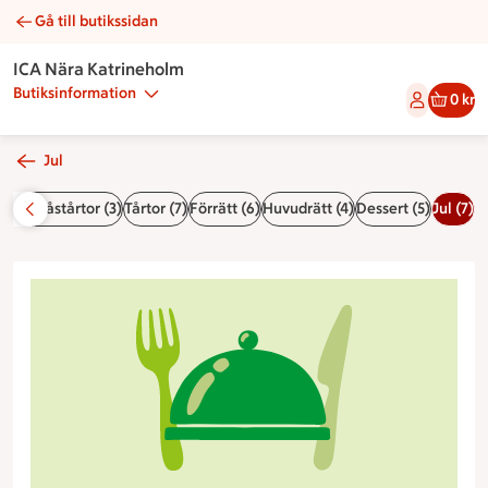
Gå till butikssidan
Julbord | Catering ICA Nära Katrineholm
ICA Nära Katrineholm
Butiksinformation
0 kr
Jul
Smörgåstårtor (3)
Tårtor (7)
Förrätt (6)
Huvudrätt (4)
Dessert (5)
Jul (7)