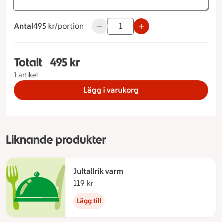
Antal
495 kronor per portion
495 kr/portion
Använd knapparna för att minska elle
Totalt
495 kr
Totalt 1 stycken Julbord, 495 kronor
1 artikel
Lägg i varukorg
Liknande produkter
Jultallrik varm
119 kr
119 kronor
Lägg till