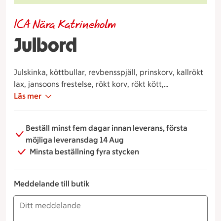
ICA Nära Katrineholm
Julbord
Julskinka, köttbullar, revbensspjäll, prinskorv, kallrökt
lax, jansoons frestelse, rökt korv, rökt kött,
rödbetssallad, potatis, ägghalvor med topping,
Läs mer
rödkålssallad, löksill, senapssill, säsongenssill, bröd
(mjukt & hårt), smör, ost, vårt egna fröknäcke, brie
Beställ minst fem dagar innan leverans, första
och pepparkaka.
möjliga leveransdag 14 Aug
Minsta beställning fyra stycken
Meddelande till butik