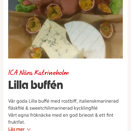
ICA Nära Katrineholm
Lilla buffén
Vår goda Lilla buffé med rostbiff, italienskmarinerad
fläskfilé & sweetchilimarinerad kycklingfilé
Vårt egna fröknäcke med en god brieost & ett fint
fruktfat.
Läs mer