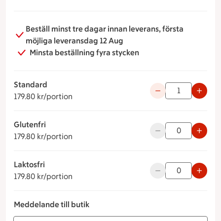
Beställ minst tre dagar innan leverans, första
möjliga leveransdag 12 Aug
Minsta beställning fyra stycken
Standard
179.80 kronor per portion
Använd knapparna fö
179.80 kr/portion
Glutenfri
179.80 kronor per portion
Använd knapparna fö
179.80 kr/portion
Laktosfri
179.80 kronor per portion
Använd knapparna fö
179.80 kr/portion
Meddelande till butik