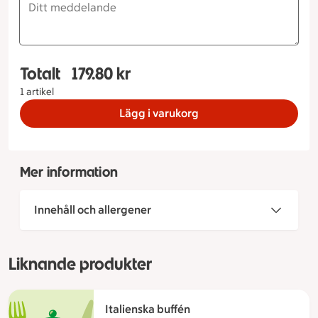
Totalt
179.80 kr
Totalt 1 stycken Lilla Buffén Standard, 179.80 kr
1 artikel
Lägg i varukorg
Mer information
Innehåll och allergener
Liknande produkter
Italienska buffén