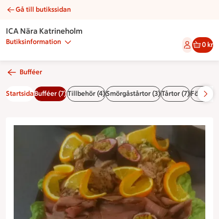
Gå till butikssidan
Lilla buffén | Catering ICA Nära Katrineholm
ICA Nära Katrineholm
Butiksinformation
0 kr
Bufféer
Startsida
Bufféer (7)
Tillbehör (4)
Smörgåstårtor (3)
Tårtor (7)
Förrätt (