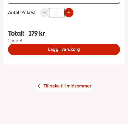
Antal
179 kronor styck
179 kr/st
Använd knapparna för att minska eller öka 
Totalt
179 kr
Totalt 1 stycken Midsommarbuffé, 179 kronor
1 artikel
Lägg i varukorg
Tillbaka till midsommar