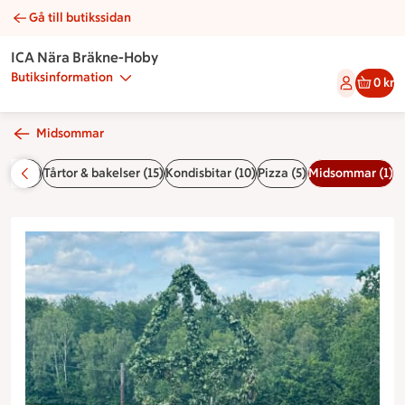
Gå till butikssidan
Midsommarbuffé | Catering ICA Nära Bräkne-Hoby
ICA Nära Bräkne-Hoby
Butiksinformation
0 kr
Midsommar
öror (5)
Tårtor & bakelser (15)
Kondisbitar (10)
Pizza (5)
Midsommar (1)