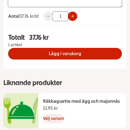
Antal
37.76 kronor styck
37.76 kr/st
Använd knapparna för att minska eller ök
Totalt
37.76 kr
Totalt 1 stycken Tonfiskröra Baguette Ljus bague
1 artikel
Lägg i varukorg
Liknande produkter
Räkbaguette med ägg och majonnäs
51.95 kr
51.95 kronor
Välj variant