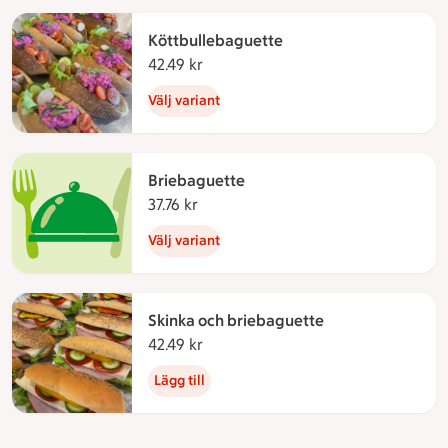
Köttbullebaguette
42.49 kr
42.49 kronor
Välj variant
Briebaguette
37.76 kr
37.76 kronor
Välj variant
Skinka och briebaguette
42.49 kr
42.49 kronor
Lägg till