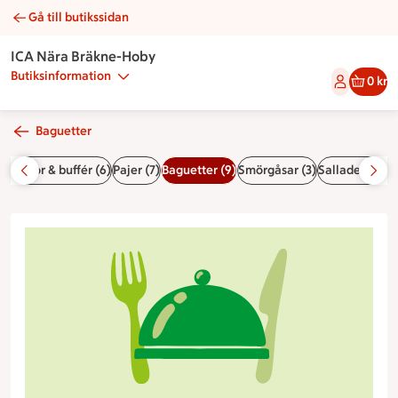
Gå till butikssidan
Tonfiskröra | Catering ICA Nära Bräkne-Hoby
ICA Nära Bräkne-Hoby
Butiksinformation
0 kr
Baguetter
)
Plankor & buffér (6)
Pajer (7)
Baguetter (9)
Smörgåsar (3)
Sallader (1)
Så