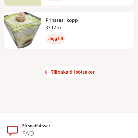
Prinsses i kopp
33.12 kr
33.12 kronor
Lägg till
Tillbaka till sötsaker
Sidfot
Få snabbt svar
FAQ