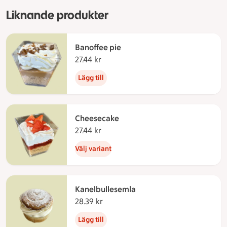
Liknande produkter
Banoffee pie
27.44 kr
27.44 kronor
Lägg till
Cheesecake
27.44 kr
27.44 kronor
Välj variant
Kanelbullesemla
28.39 kr
28.39 kronor
Lägg till