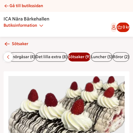
Gå till butikssidan
Budapeststubbe | Catering ICA Nära Bärkehallen
ICA Nära Bärkehallen
Butiksinformation
0 kr
Sötsaker
r (4)
Smörgåsar (4)
Det lilla extra (8)
Sötsaker (9)
Luncher (5)
Röror (2)