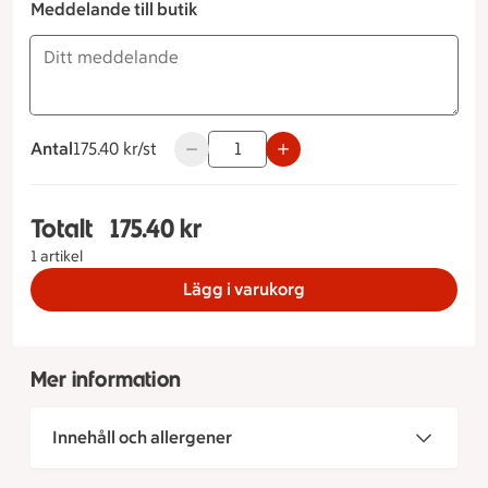
Meddelande till butik
Antal
175.40 kronor styck
175.40 kr/st
Använd knapparna för att minska eller ö
Totalt
175.40 kr
Totalt 1 stycken Budapeststubbe, 175.40 kronor
1 artikel
Lägg i varukorg
Mer information
Innehåll och allergener