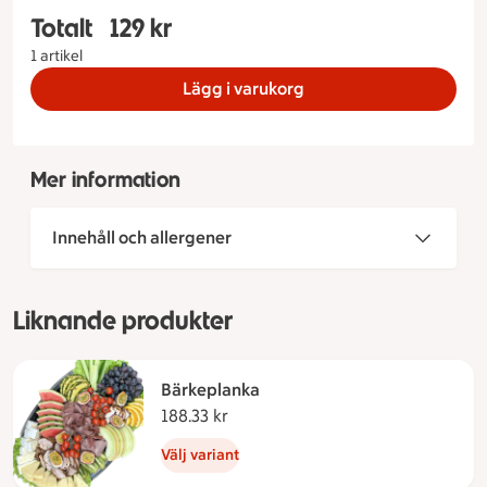
Totalt
129 kr
Totalt 1 stycken Barnplanka, 129 kronor
1 artikel
Lägg i varukorg
Mer information
Innehåll och allergener
Liknande produkter
Bärkeplanka
188.33 kr
188.33 kronor
Välj variant