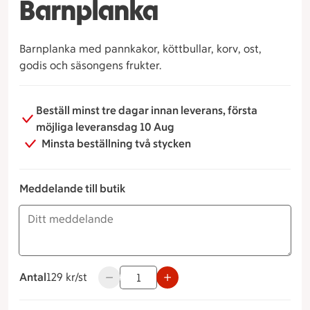
Barnplanka
Barnplanka med pannkakor, köttbullar, korv, ost,
godis och säsongens frukter.
Beställ minst tre dagar innan leverans, första
möjliga leveransdag 10 Aug
Minsta beställning två stycken
Meddelande till butik
Antal
129 kronor styck
129 kr/st
Använd knapparna för att minska eller öka