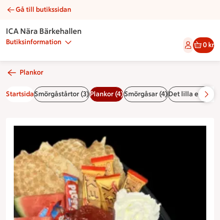
Gå till butikssidan
Barnplanka | Catering ICA Nära Bärkehallen
ICA Nära Bärkehallen
Butiksinformation
0 kr
Plankor
Startsida
Smörgåstårtor (3)
Plankor (4)
Smörgåsar (4)
Det lilla extra (8