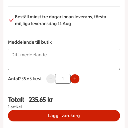
Beställ minst tre dagar innan leverans, första
möjliga leveransdag 11 Aug
Meddelande till butik
Antal
235.65 kronor styck
235.65 kr/st
Använd knapparna för att minska eller ö
Totalt
235.65 kr
Totalt 1 stycken Bärkestubbe med räkor, 235.65 
1 artikel
Lägg i varukorg