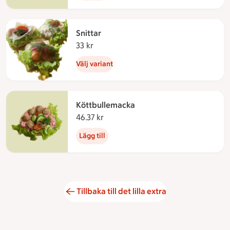
Snittar
33 kr
33 kronor
Välj variant
Köttbullemacka
46.37 kr
46.37 kronor
Lägg till
Tillbaka till det lilla extra