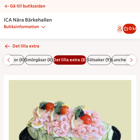
Gå till butikssidan
Bärkestubbe med räkor | Catering ICA Nära Bärkehallen
ICA Nära Bärkehallen
Butiksinformation
0 kr
Det lilla extra
3)
Plankor (4)
Smörgåsar (4)
Det lilla extra (8)
Sötsaker (9)
Luncher (5)
Rö