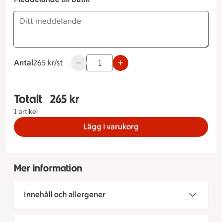
Antal
265 kronor styck
265 kr/st
Använd knapparna för att minska eller öka
Totalt
265 kr
Totalt 1 stycken Smörgåstårta med alspånsrökt 
1 artikel
Lägg i varukorg
Mer information
Innehåll och allergener