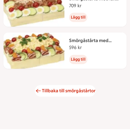
och räkor för 12-14 pers
709 kr
709 kronor
Lägg till
Smörgåstårta med
skinka och ost 12-14 pers
596 kr
596 kronor
Lägg till
Tillbaka till smörgåstårtor