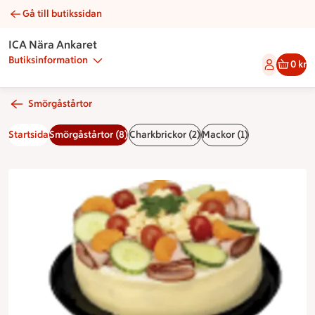
Gå till butikssidan
Smörgåstårta med alspånsrökt skinka 6-8 personer | Caterin
ICA Nära Ankaret
Butiksinformation
0 kr
Smörgåstårtor
Startsida
Smörgåstårtor (8)
Charkbrickor (2)
Mackor (1)