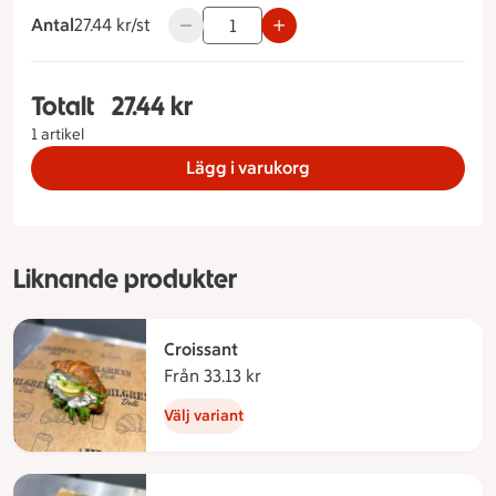
Antal
27.44 kronor styck
27.44 kr/st
Använd knapparna för att minska eller ök
Totalt
27.44 kr
Totalt 1 stycken Fralla Storlek på tårta Ost&Skin
1 artikel
Lägg i varukorg
Liknande produkter
Croissant
Från 33.13 kr
Från 33.13 kronor
Välj variant