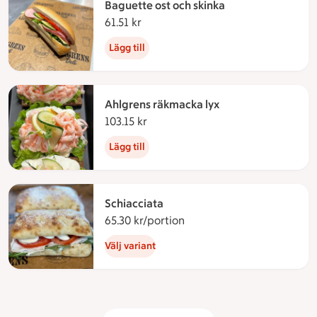
Baguette ost och skinka
61.51 kr
61.51 kronor
Lägg till
Ahlgrens räkmacka lyx
103.15 kr
103.15 kronor
Lägg till
Schiacciata
65.30 kr/portion
65.30 kronor per portion
Välj variant