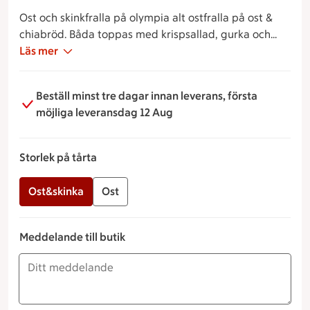
Ost och skinkfralla på olympia alt ostfralla på ost &
chiabröd. Båda toppas med krispsallad, gurka och
paprika.
Läs mer
Beställ minst tre dagar innan leverans, första
möjliga leveransdag 12 Aug
Storlek på tårta
Ost&skinka
Ost
Meddelande till butik