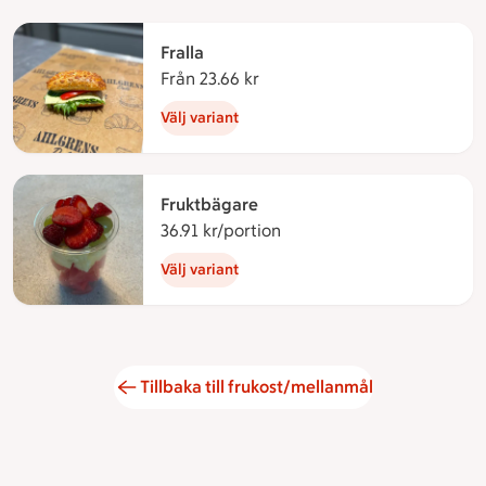
Fralla
Från 23.66 kr
Från 23.66 kronor
Välj variant
Fruktbägare
36.91 kr/portion
36.91 kronor per portion
Välj variant
Tillbaka till frukost/mellanmål