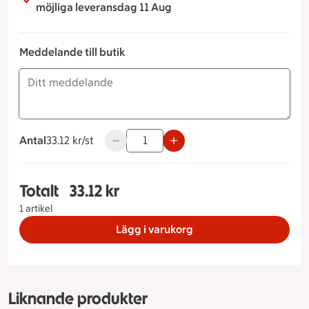
möjliga leveransdag 11 Aug
Meddelande till butik
Antal
33.12 kronor styck
33.12 kr/st
Använd knapparna för att minska eller ök
Totalt
33.12 kr
Totalt 1 stycken Chiapudding, 33.12 kronor
1 artikel
Lägg i varukorg
Liknande produkter