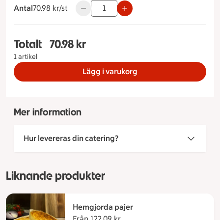
Antal
70.98 kronor styck
70.98 kr/st
Använd knapparna för att minska eller ök
Totalt
70.98 kr
Totalt 1 stycken Wraps Wraps Mangoraja (Kycklin
1 artikel
Lägg i varukorg
Mer information
Hur levereras din catering?
Liknande produkter
Hemgjorda pajer
Från 122.09 kr
Från 122.09 kronor