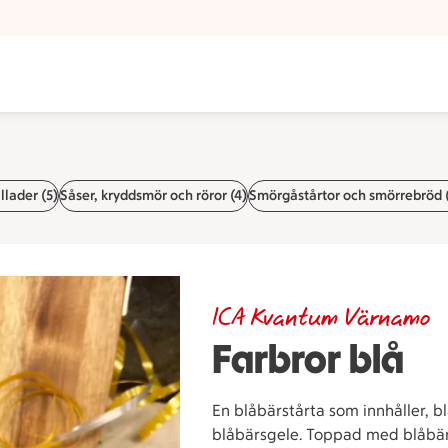
llader (5)
Såser, kryddsmör och röror (4)
Smörgåstårtor och smörrebröd 
ICA Kvantum Värnamo
Farbror blå
En blåbärstårta som innhåller, b
blåbärsgele. Toppad med blåbär