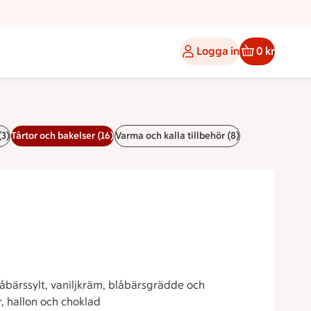
Logga in
0 kr
(3)
Tårtor och bakelser (16)
Varma och kalla tillbehör (8)
låbärssylt, vaniljkräm, blåbärsgrädde och
, hallon och choklad