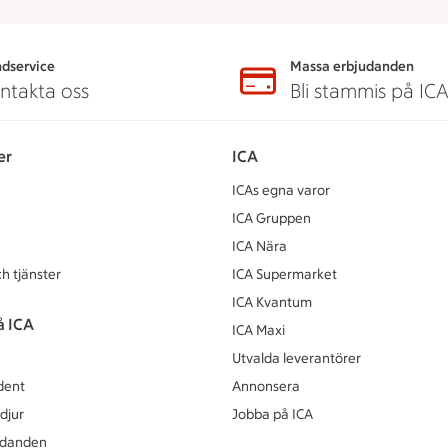
dservice
Massa erbjudanden
ntakta oss
Bli stammis på IC
er
ICA
ICAs egna varor
ICA Gruppen
ICA Nära
h tjänster
ICA Supermarket
ICA Kvantum
å ICA
ICA Maxi
Utvalda leverantörer
dent
Annonsera
djur
Jobba på ICA
udanden