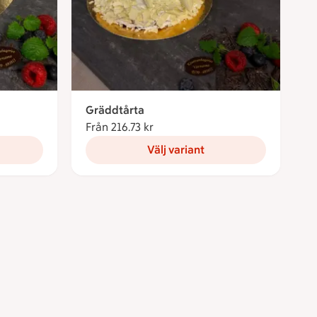
Gräddtårta
ronor
Från 216.73 kr
Från 216.73 kronor
Välj variant