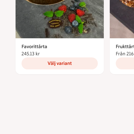
Favorittårta
Frukttår
245.13 kr
245.13 kronor
Från 216
Välj variant