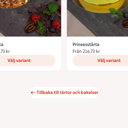
ta
Prinsesstårta
.73 kr
Från 216.73 kronor
Från 216.73 kr
Från 216.73 k
Välj variant
Välj variant
Tillbaka till tårtor och bakelser