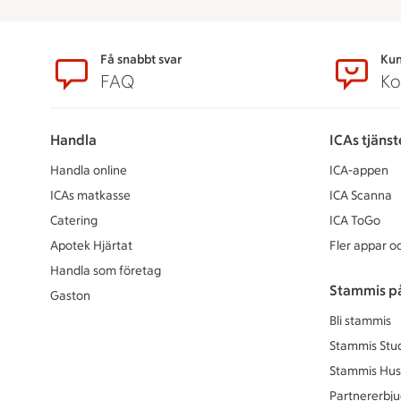
Sidfot
Få snabbt svar
Kun
FAQ
Ko
Handla
ICAs tjänst
Handla online
ICA-appen
ICAs matkasse
ICA Scanna
Catering
ICA ToGo
Apotek Hjärtat
Fler appar oc
Handla som företag
Stammis p
Gaston
Bli stammis
Stammis Stu
Stammis Hus
Partnererbj