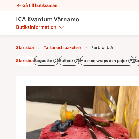
Gå till butikssidan
Farbror blå | Catering ICA Kvantum Värnamo
ICA Kvantum Värnamo
Butiksinformation
Startsida
Tårtor och bakelser
Farbror blå
Startsida
Baguette (2)
Bufféer (7)
Mackor, wraps och pajer (9)
Sa