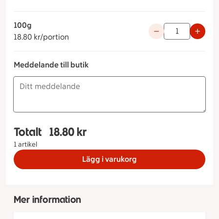
100g
18.80 kronor per portion
Använd knapparna fö
18.80 kr/portion
Meddelande till butik
Totalt
18.80 kr
Totalt 1 stycken Päron & chevrésallad 100g, 18.8
1 artikel
Lägg i varukorg
Mer information