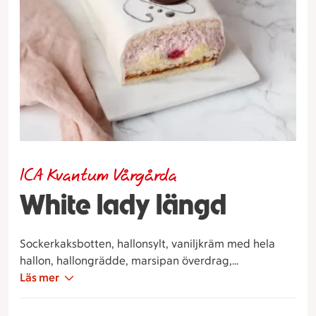
ICA Kvantum Vårgårda
White lady längd
Sockerkaksbotten, hallonsylt, vaniljkräm med hela
hallon, hallongrädde, marsipan överdrag,
marsipanros och choklad dekoration.
Läs mer