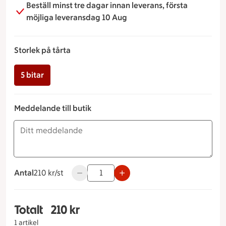
Beställ minst tre dagar innan leverans, första
möjliga leveransdag 10 Aug
Storlek på tårta
5 bitar
Meddelande till butik
Antal
210 kronor styck
210 kr/st
Använd knapparna för att minska eller öka
Totalt
210 kr
Totalt 1 stycken White Lady Längd Storlek på tår
1 artikel