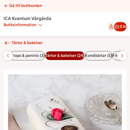
Gå till butikssidan
White lady längd | Catering ICA Kvantum Vårgårda
ICA Kvantum Vårgårda
Butiksinformation
0 kr
Tårtor & bakelser
d (6)
Wraps & paninis (3)
Tårtor & bakelser (24)
Kondisbitar (5)
Fikabröd 