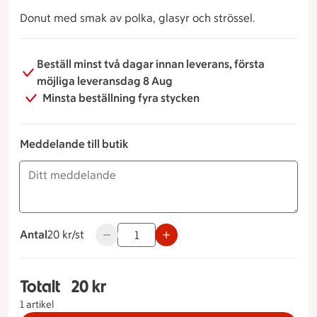
Donut med smak av polka, glasyr och strössel.
Beställ minst två dagar innan leverans, första
möjliga leveransdag 8 Aug
Minsta beställning fyra stycken
Meddelande till butik
Antal
20 kronor styck
20 kr/st
Använd knapparna för att minska eller öka 
Totalt
20 kr
Totalt 1 stycken Donut polka, 20 kronor
1 artikel