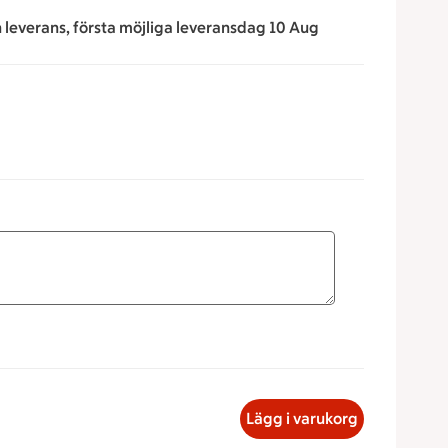
n leverans, första möjliga leveransdag 10 Aug
för att minska eller öka värdet, eller ange ett värde manuellt
skinkfralla Måltidstyp Ljust bröd, 23 kronor
Lägg i varukorg