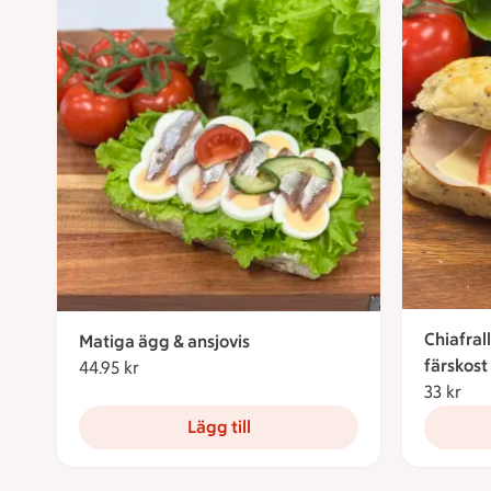
Chiafral
Matiga ägg & ansjovis
färskost
44.95 kr
44.95 kronor
33 kr
33 
Lägg till