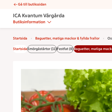
Gå till butikssidan
Ost & skinkfralla | Catering ICA Kvantum Vårgårda
ICA Kvantum Vårgårda
Butiksinformation
Startsida
Baguetter, matiga mackor & fyllda frallor
Os
Startsida
Smörgåstårtor (11)
Festfat (4)
Baguetter, matiga mackor