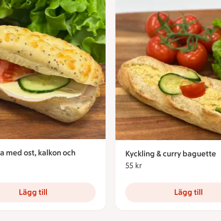
la med ost, kalkon och
Kyckling & curry baguette
55 kr
55 kronor
kronor
Lägg till
Lägg till