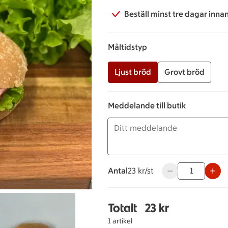
Beställ minst tre dagar inna
Måltidstyp
Ljust bröd
Grovt bröd
Meddelande till butik
Antal
23 kronor styck
23 kr/st
Använd knapparna 
Totalt
23 kr
Totalt 1 stycken Ost & 
1 artikel