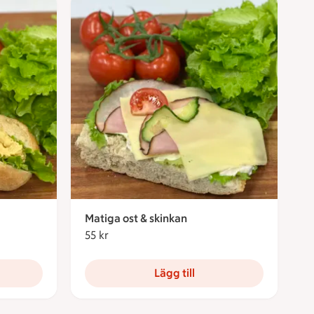
Matiga ost & skinkan
55 kr
55 kronor
Lägg till