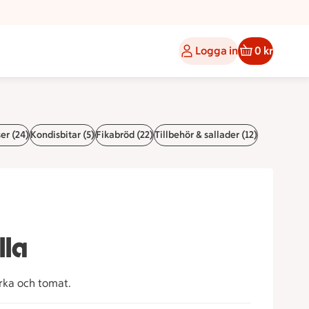
Logga in
0 kr
er (24)
Kondisbitar (5)
Fikabröd (22)
Tillbehör & sallader (12)
lla
urka och tomat.