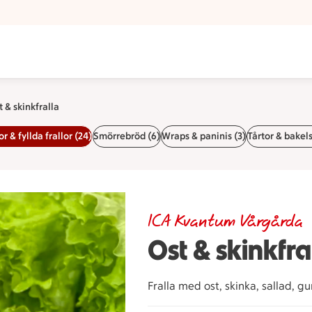
t & skinkfralla
 & fyllda frallor (24)
Smörrebröd (6)
Wraps & paninis (3)
Tårtor & bakels
ICA Kvantum Vårgårda
Ost & skinkfra
Fralla med ost, skinka, sallad, g