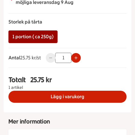
möjliga leveransdag 9 Aug
Storlek på tårta
1 portion ( ca 250g)
Antal
25.75 kronor styck
25.75 kr/st
Använd knapparna för att minska eller ök
Totalt
25.75 kr
Totalt 1 stycken Potatissallad Storlek på tårta 1 
1 artikel
Lägg i varukorg
Mer information