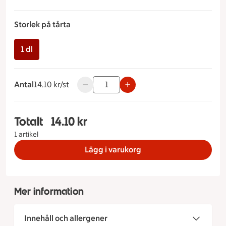
Storlek på tårta
1 dl
Antal
14.10 kronor styck
14.10 kr/st
Använd knapparna för att minska eller ök
Totalt
14.10 kr
Totalt 1 stycken Örtsås Storlek på tårta 1 dl, 14.
1 artikel
Lägg i varukorg
Mer information
Innehåll och allergener