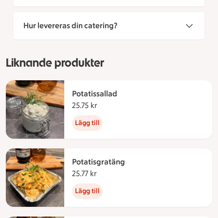
Hur levereras din catering?
Liknande produkter
Potatissallad
25.75 kr
25.75 kronor
Lägg till
Potatisgratäng
25.77 kr
25.77 kronor
Lägg till