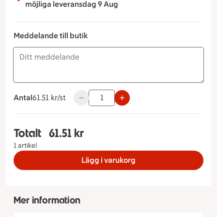
möjliga leveransdag 9 Aug
Meddelande till butik
Antal
61.51 kronor styck
61.51 kr/st
Använd knapparna för att minska eller ök
Totalt
61.51 kr
Totalt 1 stycken Wrap kebab, 61.51 kronor
1 artikel
Lägg i varukorg
Mer information