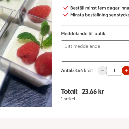
Beställ minst fem dagar inna
Minsta beställning sex styck
Meddelande till butik
Antal
23.66 kronor styck
23.66 kr/st
Använd knappar
Totalt
23.66 kr
Totalt 1 stycken Vitch
1 artikel