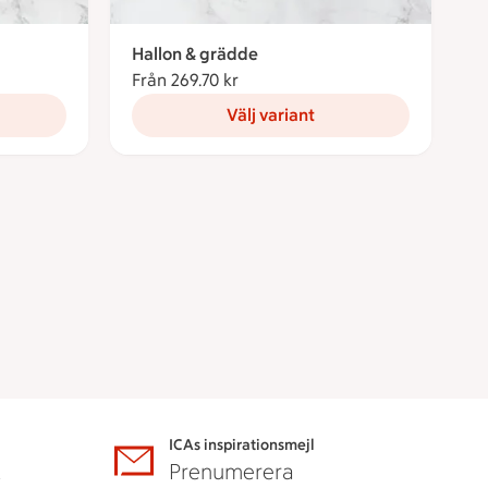
Hallon & grädde
ronor
Från 269.70 kr
Från 269.70 kronor
Välj variant
ICAs inspirationsmejl
A
Prenumerera