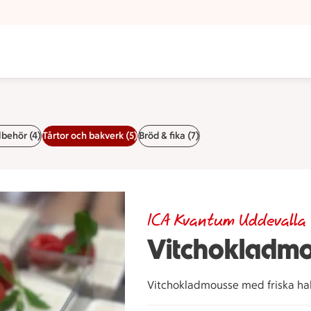
lbehör (4)
Tårtor och bakverk (5)
Bröd & fika (7)
ICA Kvantum Uddevalla
Vitchokladm
Vitchokladmousse med friska ha