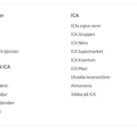
er
ICA
ICAs egna varor
ICA Gruppen
ICA Nära
h tjänster
ICA Supermarket
ICA Kvantum
å ICA
ICA Maxi
Utvalda leverantörer
dent
Annonsera
djur
Jobba på ICA
udanden
t