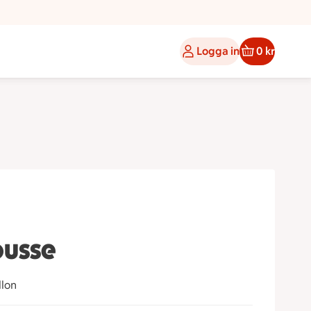
Logga in
0 kr
ousse
llon