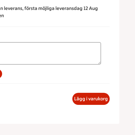
n leverans, första möjliga leveransdag 12 Aug
en
na för att minska eller öka värdet, eller ange ett värde manue
okladmousse, 23.66 kronor
Lägg i varukorg