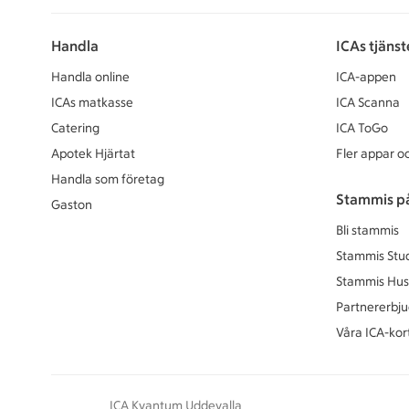
Handla
ICAs tjänst
Handla online
ICA-appen
ICAs matkasse
ICA Scanna
Catering
ICA ToGo
Apotek Hjärtat
Fler appar oc
Handla som företag
Stammis p
Gaston
Bli stammis
Stammis Stu
Stammis Hus
Partnererbj
Våra ICA-kor
ICA Kvantum Uddevalla