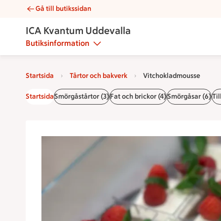
Gå till butikssidan
Vitchokladmousse | Catering ICA Kvantum Uddevalla
ICA Kvantum Uddevalla
Butiksinformation
Startsida
Tårtor och bakverk
Vitchokladmousse
Startsida
Smörgåstårtor (3)
Fat och brickor (4)
Smörgåsar (6)
Til