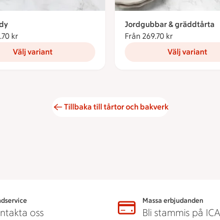
ady
Jordgubbar & gräddtårta
.70 kr
Från 269.70 kronor
Från 269.70 kr
Från 269.70 k
Välj variant
Välj variant
Tillbaka till tårtor och bakverk
dservice
Massa erbjudanden
ntakta oss
Bli stammis på IC