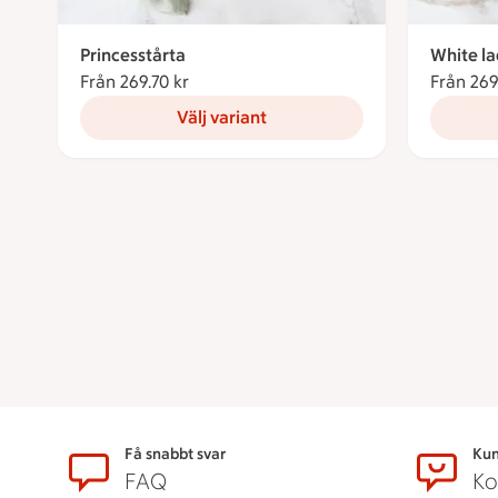
Princesstårta
White l
Från 269.70 kr
Från 269.70 kronor
Från 269
Välj variant
Sidfot
Få snabbt svar
Kun
FAQ
Ko