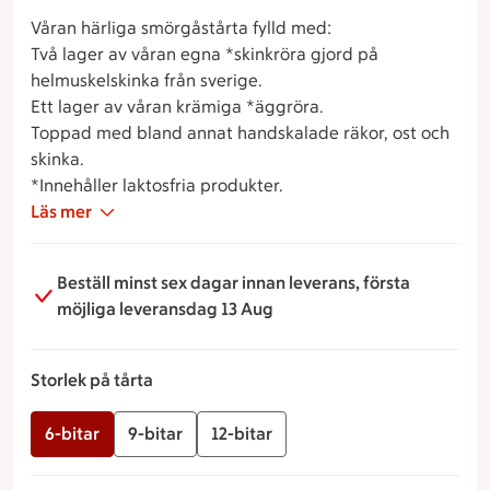
Våran härliga smörgåstårta fylld med:
Två lager av våran egna *skinkröra gjord på
helmuskelskinka från sverige.
Ett lager av våran krämiga *äggröra.
Toppad med bland annat handskalade räkor, ost och
skinka.
*Innehåller laktosfria produkter.
Läs mer
Beställ minst sex dagar innan leverans, första
möjliga leveransdag 13 Aug
Storlek på tårta
6-bitar
9-bitar
12-bitar