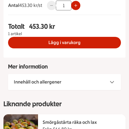
Antal
453.30 kronor styck
453.30 kr/st
Använd knapparna för att minska eller ö
Totalt
453.30 kr
Totalt 1 stycken Smörgåstårta skinka Storlek på 
1 artikel
Lägg i varukorg
Mer information
Innehåll och allergener
Liknande produkter
Smörgåstårta räka och lax