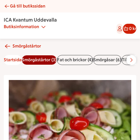
Gå till butikssidan
Smörgåstårta skinka | Catering ICA Kvantum Uddevalla
ICA Kvantum Uddevalla
Butiksinformation
0 kr
Smörgåstårtor
Startsida
Smörgåstårtor (3)
Fat och brickor (4)
Smörgåsar (6)
Tillbehör