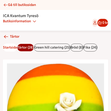
Gå till butikssidan
Pridetårta | Catering ICA Kvantum Tyresö
ICA Kvantum Tyresö
Butiksinformation
0 kr
Tårtor
Startsida
Tårtor (28)
Green hill catering (25)
Bröd (8)
Fika (24)