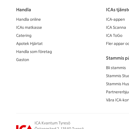
Handla
ICAs tjänst
Handla online
ICA-appen
ICAs matkasse
ICA Scanna
Catering
ICA ToGo
Apotek Hjärtat
Fler appar oc
Handla som företag
Stammis p
Gaston
Bli stammis
Stammis Stu
Stammis Hus
Partnererbj
Våra ICA-kor
ICA Kvantum Tyresö
Östangränd 2, 13540 Tyresö