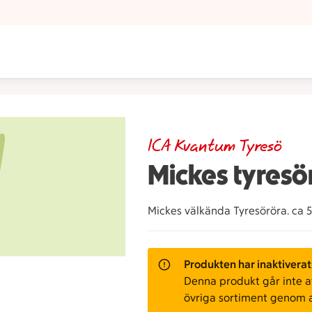
ICA Kvantum Tyresö
Mickes tyresö
Mickes välkända Tyresöröra. ca 
Produkten har inaktiverat
Denna produkt går inte att
övriga sortiment genom 