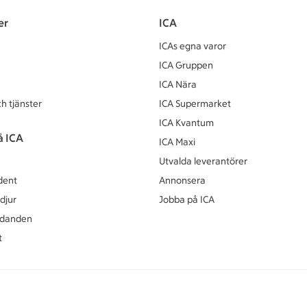
er
ICA
ICAs egna varor
ICA Gruppen
ICA Nära
h tjänster
ICA Supermarket
ICA Kvantum
å ICA
ICA Maxi
Utvalda leverantörer
dent
Annonsera
djur
Jobba på ICA
udanden
t