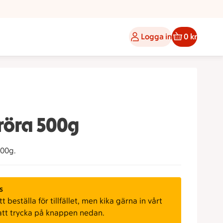
Logga in
0 kr
röra 500g
500g.
s
 beställa för tillfället, men kika gärna in vårt
att trycka på knappen nedan.