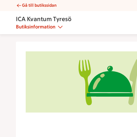
Gå till butikssidan
Mickes tyresöröra 500g | Catering ICA Kvantum Tyresö
ICA Kvantum Tyresö
Butiksinformation