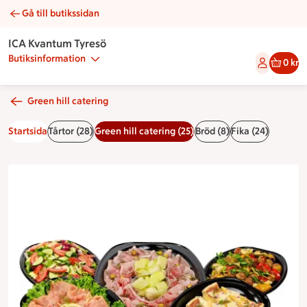
Gå till butikssidan
Studentbuffé nr 3 green hill | Catering ICA Kvantum Tyresö
ICA Kvantum Tyresö
Butiksinformation
0 kr
Green hill catering
Startsida
Tårtor (28)
Green hill catering (25)
Bröd (8)
Fika (24)