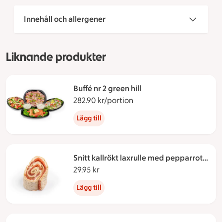
Innehåll och allergener
Liknande produkter
Buffé nr 2 green hill
282.90 kr/portion
282.90 kronor per portio
Lägg till
Snitt kallrökt laxrulle med pepparrot
green hill
29.95 kr
29.95 kronor
Lägg till