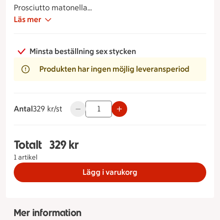
Prosciutto matonella
Kallrökt lax
Läs mer
Västerbottenpaj
Italiensk potatisallad på rostad potatis
Minsta beställning sex stycken
Pepparrotskräm
Galiamelon
Produkten har ingen möjlig leveransperiod
Sallad med vinegrette
Antal
329 kronor styck
329 kr/st
Använd knapparna för att minska eller öka
Totalt
329 kr
Totalt 1 stycken Studentbuffé nr 3 Green Hill, 32
1 artikel
Lägg i varukorg
Mer information