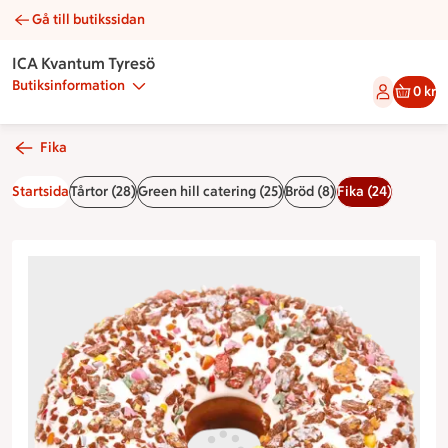
Gå till butikssidan
Smarties- party donut | Catering ICA Kvantum Tyresö
ICA Kvantum Tyresö
Butiksinformation
0 kr
Fika
Startsida
Tårtor (28)
Green hill catering (25)
Bröd (8)
Fika (24)