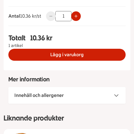
Antal
10.36 kronor styck
10.36 kr/st
Använd knapparna för att minska eller ök
Totalt
10.36 kr
Totalt 1 stycken Smarties- Party Donut, 10.36 kr
1 artikel
Lägg i varukorg
Mer information
Innehåll och allergener
Liknande produkter