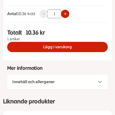
Antal
10.36 kronor styck
10.36 kr/st
Använd knapparna för att minska eller ök
Totalt
10.36 kr
Totalt 1 stycken Äppelmunk, 10.36 kronor
1 artikel
Lägg i varukorg
Mer information
Innehåll och allergener
Liknande produkter