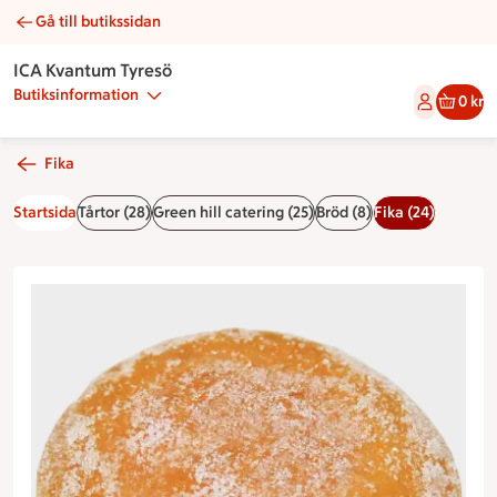
Gå till butikssidan
Äppelmunk | Catering ICA Kvantum Tyresö
ICA Kvantum Tyresö
Butiksinformation
0 kr
Fika
Startsida
Tårtor (28)
Green hill catering (25)
Bröd (8)
Fika (24)