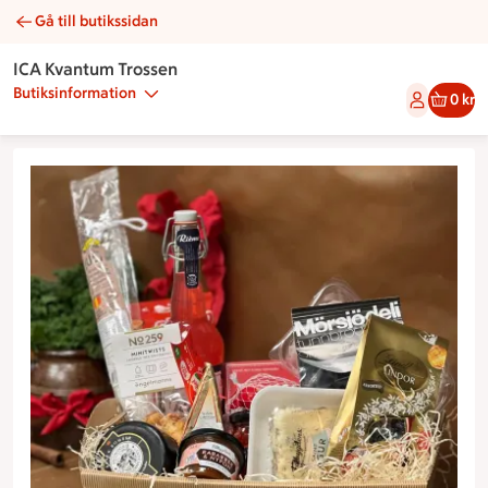
Gå till butikssidan
Delikatesskorg stor | Catering ICA Kvantum Trossen
ICA Kvantum Trossen
Butiksinformation
0 kr