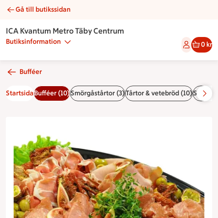
Gå till butikssidan
Charkbricka italiensk | Catering ICA Kvantum Metro Täby Cen
ICA Kvantum Metro Täby Centrum
Butiksinformation
0 kr
Bufféer
Startsida
Bufféer (10)
Smörgåstårtor (3)
Tårtor & vetebröd (10)
Smörgås