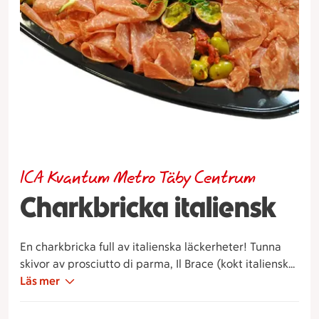
ICA Kvantum Metro Täby Centrum
Charkbricka italiensk
En charkbricka full av italienska läckerheter! Tunna
skivor av prosciutto di parma, Il Brace (kokt italiensk
örtskinka), salami magnifico chili, salami golfetta,
Läs mer
marinerade oliver, grissini & tapenad.