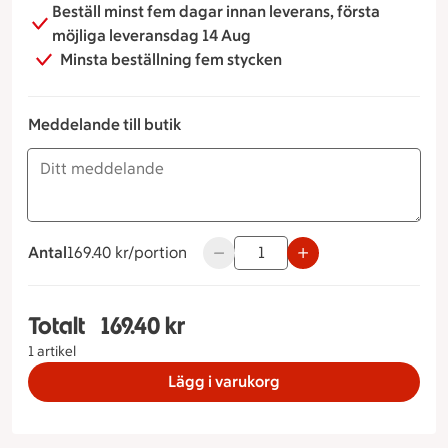
Beställ minst fem dagar innan leverans, första
möjliga leveransdag 14 Aug
Minsta beställning fem stycken
Meddelande till butik
Antal
169.40 kronor per portion
169.40 kr/portion
Använd knapparna för att minska e
Totalt
169.40 kr
Totalt 1 stycken Charkbricka italiensk, 169.40 kr
1 artikel
Lägg i varukorg