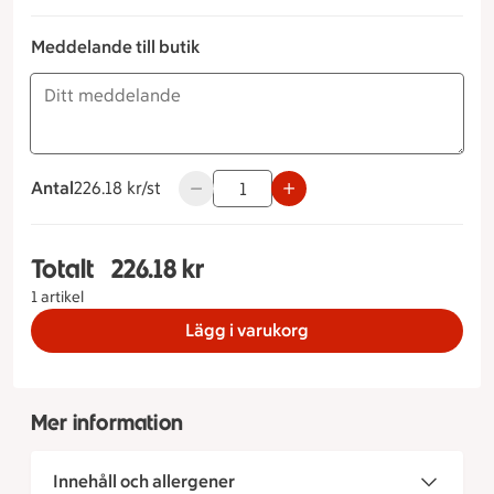
Meddelande till butik
Antal
226.18 kronor styck
226.18 kr/st
Använd knapparna för att minska eller ö
Totalt
226.18 kr
Totalt 1 stycken White Lady Storlek på tårta 8 bi
1 artikel
Lägg i varukorg
Mer information
Innehåll och allergener