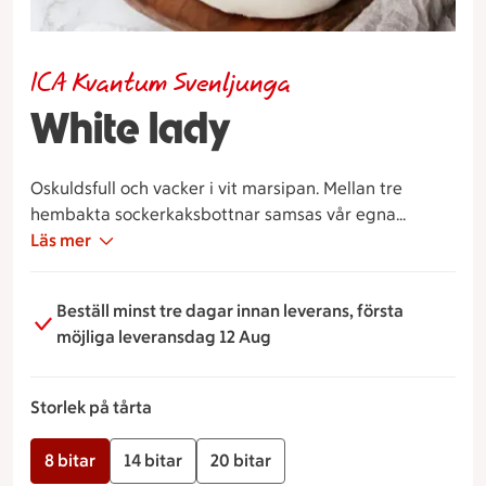
ICA Kvantum Svenljunga
White lady
Oskuldsfull och vacker i vit marsipan. Mellan tre
hembakta sockerkaksbottnar samsas vår egna
vaniljkräm och fluffig grädde och rikligt med hallon.
Läs mer
Vår rekommendation
Beställ minst tre dagar innan leverans, första
möjliga leveransdag 12 Aug
Storlek på tårta
8 bitar
14 bitar
20 bitar