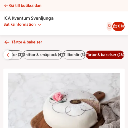
Gå till butikssidan
White lady | Catering ICA Kvantum Svenljunga
ICA Kvantum Svenljunga
Butiksinformation
0 kr
Tårtor & bakelser
gåstårtor (3)
Snittar & småplock (4)
Tillbehör (3)
Tårtor & bakelser (26)