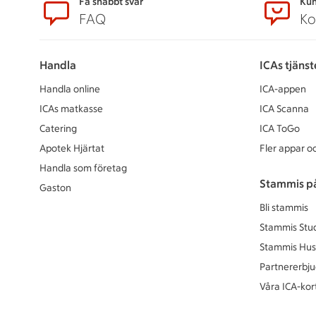
Sidfot
Få snabbt svar
Kun
FAQ
Ko
Handla
ICAs tjänst
Handla online
ICA-appen
ICAs matkasse
ICA Scanna
Catering
ICA ToGo
Apotek Hjärtat
Fler appar oc
Handla som företag
Stammis p
Gaston
Bli stammis
Stammis Stu
Stammis Hus
Partnererbj
Våra ICA-kor