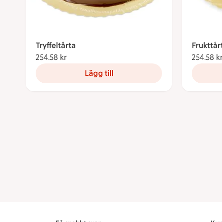
Tryffeltårta
Frukttår
254.58 kr
254.58 kronor
254.58 k
Lägg till