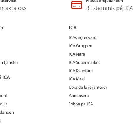
dservice
Massa erbjudanden
ntakta oss
Bli stammis på IC
er
ICA
ICAs egna varor
ICA Gruppen
ICA Nära
h tjänster
ICA Supermarket
ICA Kvantum
å ICA
ICA Maxi
Utvalda leverantörer
dent
Annonsera
djur
Jobba på ICA
udanden
t