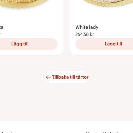
ta
White lady
r
254.58 kronor
254.58 kr
254.58 kronor
Lägg till
Lägg till
Tillbaka till tårtor