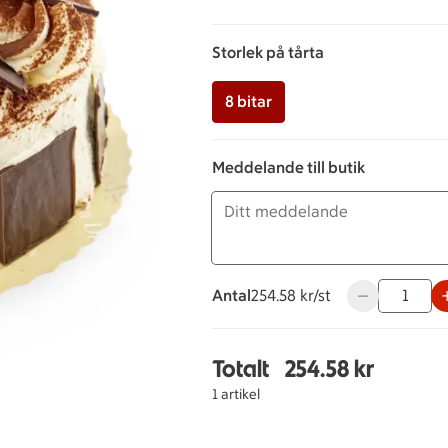
Storlek på tårta
8 bitar
Meddelande till butik
Antal
254.58 kronor styck
254.58 kr/st
Använd knappa
Totalt
254.58 kr
Totalt 1 stycken Schwa
1 artikel