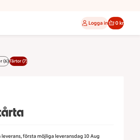
Logga in
0 kr
r (6)
Tårtor (7)
a
årta
n leverans, första möjliga leveransdag 10 Aug