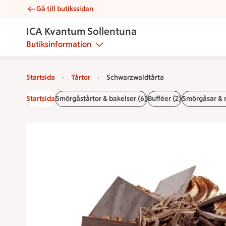
Gå till butikssidan
Schwarzwaldtårta | Catering ICA Kvantum Sollentuna
ICA Kvantum Sollentuna
Butiksinformation
Startsida
Tårtor
Schwarzwaldtårta
Startsida
Smörgåstårtor & bakelser (6)
Bufféer (2)
Smörgåsar & 