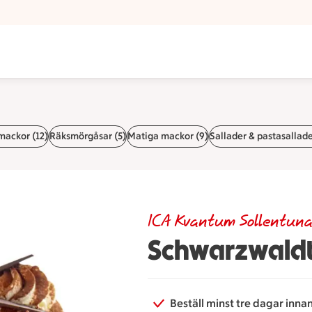
mackor (12)
Räksmörgåsar (5)
Matiga mackor (9)
Sallader & pastasallade
ICA Kvantum Sollentun
Schwarzwaldt
Beställ minst tre dagar inna