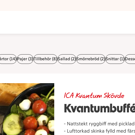
årtor (14)
Pajer (3)
Tillbehör (8)
Sallad (2)
Smörrebröd (2)
Snittar (1)
Desse
ICA Kvantum Skövde
Kvantumbuffé
- Nattstekt ryggbiff med picklad
- Lufttorkad skinka fylld med fä