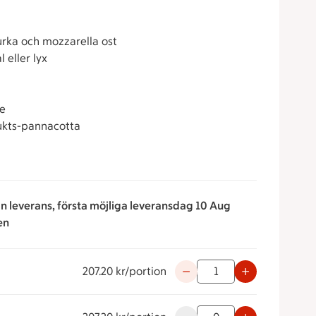
urka och mozzarella ost
l eller lyx
e
ukts-pannacotta
an leverans, första möjliga leveransdag 10 Aug
en
207.20 kr/portion
Använd knapparna för att mi