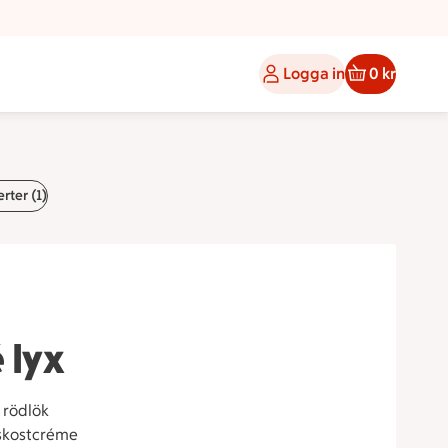
Logga in
0 kr
rter (1)
 lyx
 rödlök
rskostcréme