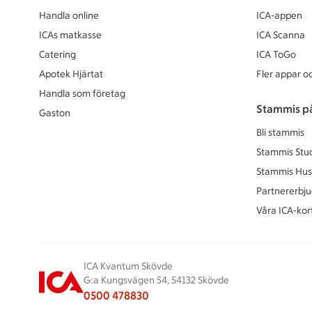
Handla online
ICA-appen
ICAs matkasse
ICA Scanna
Catering
ICA ToGo
Apotek Hjärtat
Fler appar oc
Handla som företag
Stammis p
Gaston
Bli stammis
Stammis Stu
Stammis Hus
Partnererbj
Våra ICA-kor
ICA Kvantum Skövde
G:a Kungsvägen 54, 54132 Skövde
0500 478830