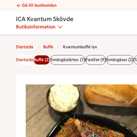
Gå till butikssidan
Kvantumbuffé lyx | Catering ICA Kvantum Skövde
ICA Kvantum Skövde
Butiksinformation
Startsida
Buffé
Kvantumbuffé lyx
Startsida
Buffé (2)
Smörgåstårtor. (7)
Festfat (9)
Smörgåsar (2)
T