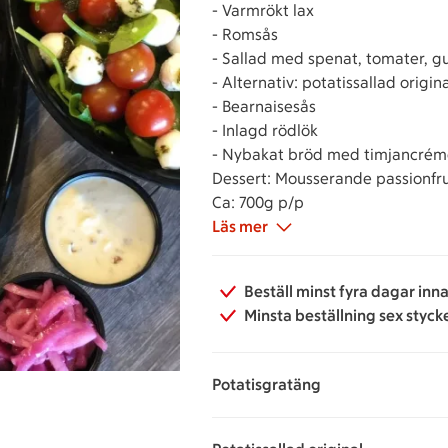
- Varmrökt lax
- Romsås
- Sallad med spenat, tomater, g
- Alternativ: potatissallad origina
- Bearnaisesås
- Inlagd rödlök
- Nybakat bröd med timjancrém
Dessert: Mousserande passionfr
Ca: 700g p/p
Läs mer
Beställ minst fyra dagar inn
Minsta beställning sex styck
Potatisgratäng
207.20 kronor per portion