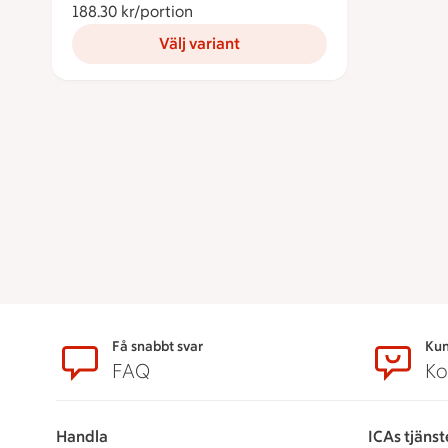
188.30 kr/portion
188.30 kronor per portion
Välj variant
Sidfot
Få snabbt svar
Kun
FAQ
Ko
Handla
ICAs tjänst