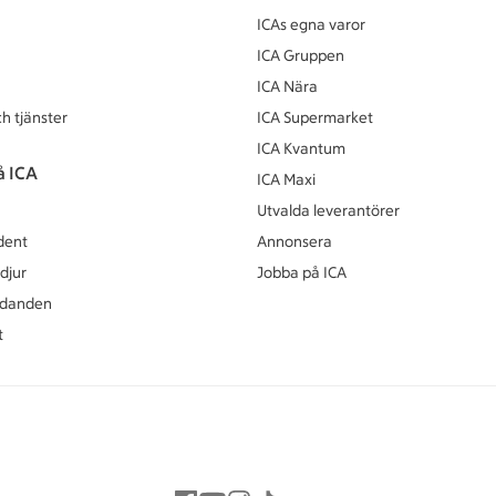
ICAs egna varor
ICA Gruppen
ICA Nära
h tjänster
ICA Supermarket
ICA Kvantum
å ICA
ICA Maxi
Utvalda leverantörer
dent
Annonsera
djur
Jobba på ICA
udanden
t