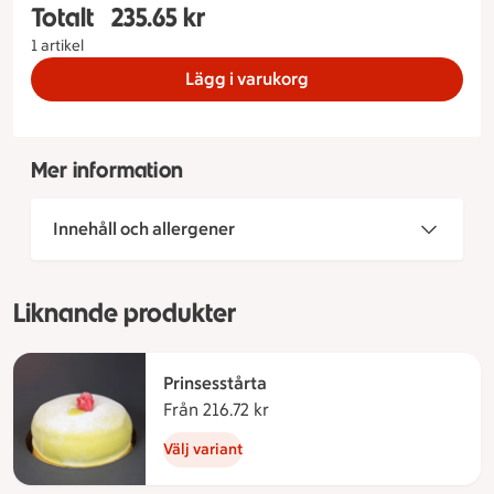
Totalt
235.65 kr
Totalt 1 stycken Träffens tårta Storlek på tårta 8
1 artikel
Lägg i varukorg
Mer information
Innehåll och allergener
Liknande produkter
Prinsesstårta
Från 216.72 kr
Från 216.72 kronor
Välj variant