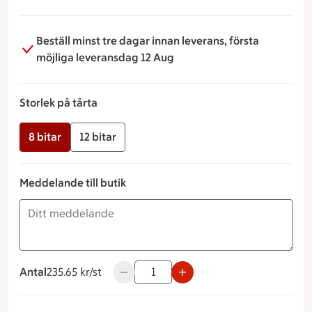
Skriv ett meddelande i rutan om detta önskas.
Kostnad tillkommer.
Beställ minst tre dagar innan leverans, första
Ring oss gärna på 0910-71 55 86 vid frågor.
möjliga leveransdag 12 Aug
Storlek på tårta
8 bitar
12 bitar
Meddelande till butik
Antal
235.65 kronor styck
235.65 kr/st
Använd knapparna för att minska eller ö