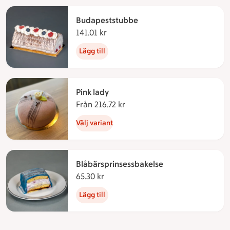
Budapeststubbe
141.01 kr
141.01 kronor
Lägg till
Pink lady
Från 216.72 kr
Från 216.72 kronor
Välj variant
Blåbärsprinsessbakelse
65.30 kr
65.30 kronor
Lägg till