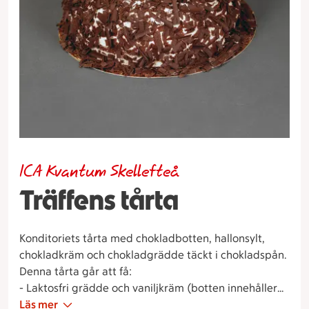
ICA Kvantum Skellefteå
Träffens tårta
Konditoriets tårta med chokladbotten, hallonsylt,
chokladkräm och chokladgrädde täckt i chokladspån.
Denna tårta går att få:
- Laktosfri grädde och vaniljkräm (botten innehåller
laktos)
Läs mer