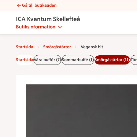
Gå till butikssidan
Vegansk bit | Catering ICA Kvantum Skellefteå
ICA Kvantum Skellefteå
Butiksinformation
Startsida
Smörgåstårtor
Vegansk bit
Startsida
Våra buffér (7)
Sommarbuffé (1)
Smörgåstårtor (11)
Tår