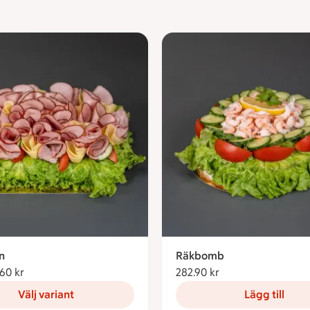
n
Räkbomb
.60 kr
Från 377.60 kronor
282.90 kr
282.90 kronor
Välj variant
Lägg till