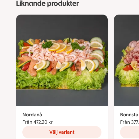
Liknande produkter
Nordanå
Bonnsta
Från 472.20 kr
Från 472.20 kronor
Från 377
Välj variant