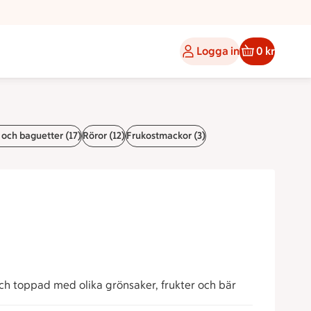
Logga in
0 kr
 och baguetter (17)
Röror (12)
Frukostmackor (3)
h toppad med olika grönsaker, frukter och bär