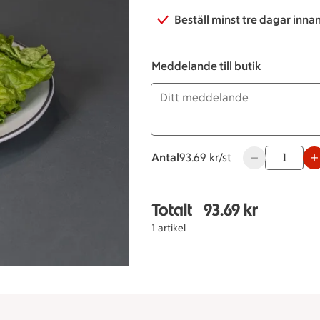
Beställ minst tre dagar inna
Meddelande till butik
Antal
93.69 kronor styck
93.69 kr/st
Använd knappar
Totalt
93.69 kr
Totalt 1 stycken Vegan
1 artikel