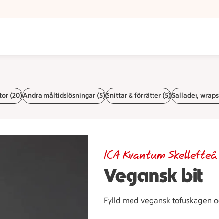
tor (20)
Andra måltidslösningar (5)
Snittar & förrätter (5)
Sallader, wraps
ICA Kvantum Skellefteå
Vegansk bit
Fylld med vegansk tofuskagen oc