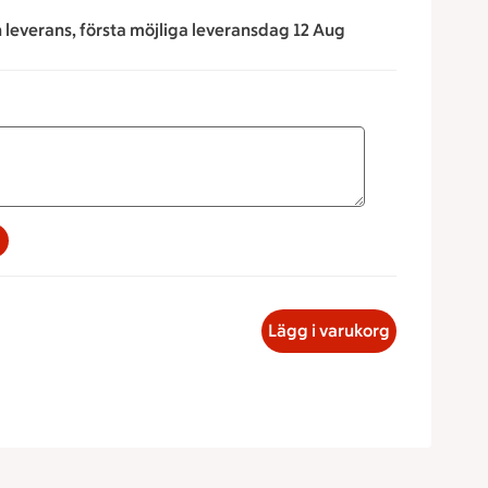
n leverans, första möjliga leveransdag 12 Aug
na för att minska eller öka värdet, eller ange ett värde manue
sk bit, 93.69 kronor
Lägg i varukorg