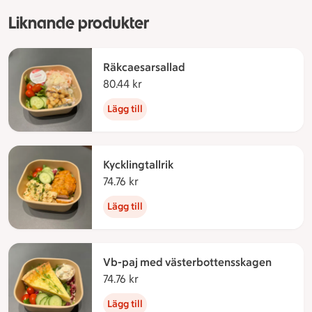
Liknande produkter
Räkcaesarsallad
80.44 kr
80.44 kronor
Lägg till
Kycklingtallrik
74.76 kr
74.76 kronor
Lägg till
Vb-paj med västerbottensskagen
74.76 kr
74.76 kronor
Lägg till