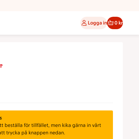
Logga in
0 kr
e
s
 beställa för tillfället, men kika gärna in vårt
att trycka på knappen nedan.