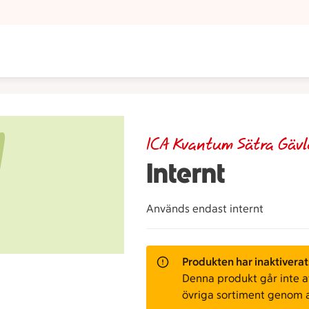
ICA Kvantum Sätra Gävl
Internt
Används endast internt
Produkten har inaktiverat
Denna produkt går inte att
övriga sortiment genom 