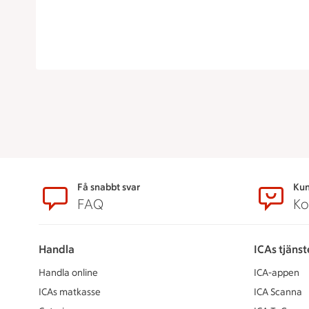
Sidfot
Få snabbt svar
Kun
FAQ
Ko
Handla
ICAs tjänst
Handla online
ICA-appen
ICAs matkasse
ICA Scanna