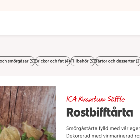
och smörgåsar (5)
Brickor och fat (4)
Tillbehör (5)
Tårtor och desserter (2
ICA Kvantum Säffle
Rostbifftårta
Smörgåstårta fylld med vår egent
Dekorerad med vinmarinerad rostb