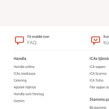
Sidfot
Få snabbt svar
Kun
FAQ
Ko
Handla
ICAs tjänst
Handla online
ICA-appen
ICAs matkasse
ICA Scanna
Catering
ICA ToGo
Apotek Hjärtat
Fler appar oc
Handla som företag
Stammis p
Gaston
Bli stammis