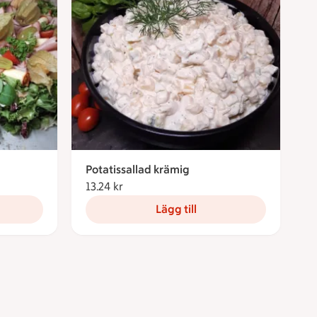
Potatissallad krämig
kronor
13.24 kr
13.24 kronor
Lägg till