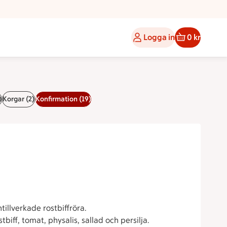
Logga in
0 kr
)
Korgar (2)
Konfirmation (19)
illverkade rostbiffröra.
iff, tomat, physalis, sallad och persilja.