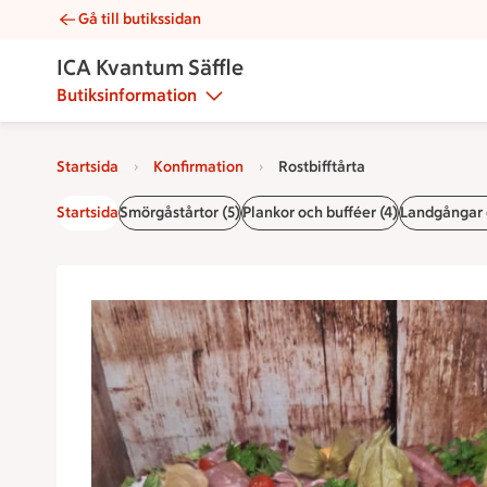
Gå till butikssidan
Rostbifftårta | Catering ICA Kvantum Säffle
ICA Kvantum Säffle
Butiksinformation
Startsida
Konfirmation
Rostbifftårta
Startsida
Smörgåstårtor (5)
Plankor och bufféer (4)
Landgångar 