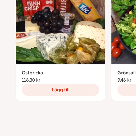
Ostbricka
Grönsal
118.30 kr
118.30 kronor
9.46 kr
9.
Lägg till