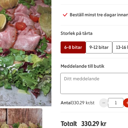
Beställ minst tre dagar inna
Storlek på tårta
6-8 bitar
9-12 bitar
13-16 
Meddelande till butik
Antal
330.29 kronor styck
330.29 kr/st
Använd knappa
Totalt
330.29 kr
Totalt 1 stycken Rostbi