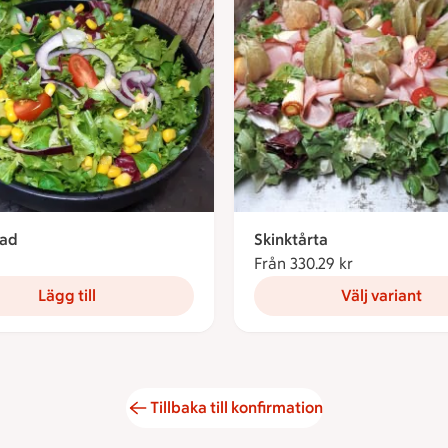
lad
Skinktårta
46 kronor
Från 330.29 kr
Från 330.29 
Lägg till
Välj variant
Tillbaka till konfirmation