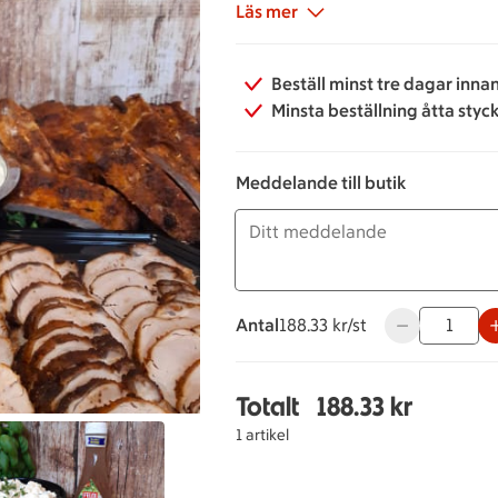
samt en mixad grönsallad med t
Läs mer
som serveras med en italiensk sa
Beställ minst tre dagar inna
Obs. Potatissallad och mixad grö
Minsta beställning åtta styc
önskas fler tillbehör så finns des
Meddelande till butik
Priset är per person, beställ det an
Antal
188.33 kronor styck
188.33 kr/st
Använd knappa
Totalt
188.33 kr
Totalt 1 stycken Grillb
1 artikel