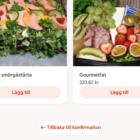
 smörgåstårta
Gourmetfat
r
330.29 kronor
320.82 kr
320.82 kronor
Lägg till
Lägg till
Tillbaka till konfirmation