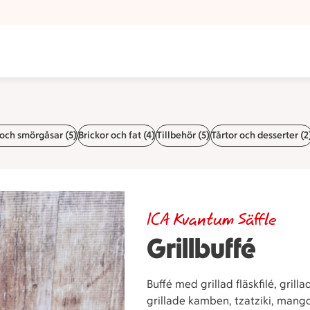
och smörgåsar (5)
Brickor och fat (4)
Tillbehör (5)
Tårtor och desserter (2
ICA Kvantum Säffle
Grillbuffé
Buffé med grillad fläskfilé, grill
grillade kamben, tzatziki, mang