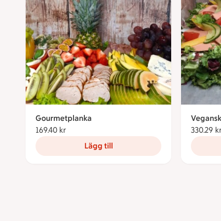
Gourmetplanka
Vegansk
169.40 kr
169.40 kronor
330.29 k
Lägg till