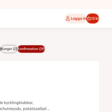
Logga in
0 kr
)
Korgar (2)
Konfirmation (19)
ade kycklingklubbor,
ochutneysås, potatissallad