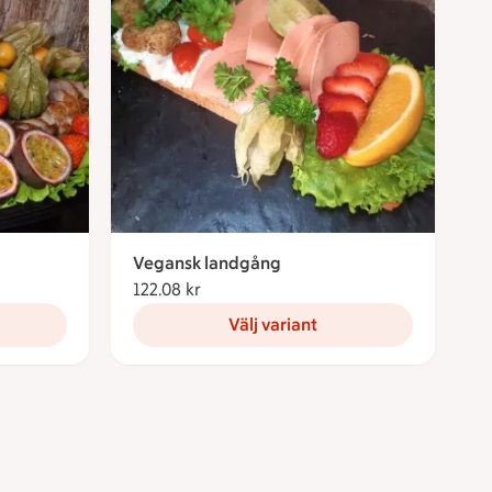
Vegansk landgång
122.08 kr
122.08 kronor
Välj variant