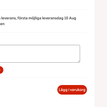
omat, majs, gurka och rödlök
lladsdressing.
n leverans, första möjliga leveransdag 10 Aug
nsallad ingår,
ken
sa under kategorin "Tillbehör"
tal ni är i sällskapet.
rna för att minska eller öka värdet, eller ange ett värde manu
uffé, 188.33 kronor
Lägg i varukorg