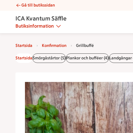
Gå till butikssidan
Grillbuffé | Catering ICA Kvantum Säffle
ICA Kvantum Säffle
Butiksinformation
Startsida
Konfirmation
Grillbuffé
Startsida
Smörgåstårtor (5)
Plankor och bufféer (4)
Landgångar 