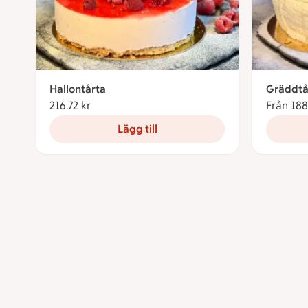
Hallontårta
Gräddtå
216.72 kr
216.72 kronor
Från 188
Lägg till