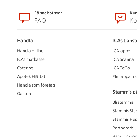
Sidfot
Få snabbt svar
Kun
FAQ
Ko
Handla
ICAs tjänst
Handla online
ICA-appen
ICAs matkasse
ICA Scanna
Catering
ICA ToGo
Apotek Hjärtat
Fler appar oc
Handla som företag
Stammis p
Gaston
Bli stammis
Stammis Stu
Stammis Hus
Partnererbj
Våra ICA-kor