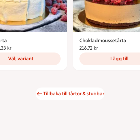
rta
Chokladmoussetårta
.33 kr
Från 188.33 kronor
216.72 kr
216.72 kronor
Välj variant
Lägg till
Tillbaka till tårtor & stubbar