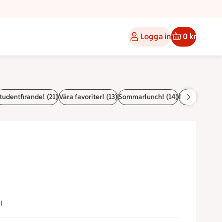
Logga in
0 kr
tudentfirande! (21)
Våra favoriter! (13)
Sommarlunch! (14)
Midsommar! (
!