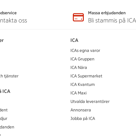
dservice
Massa erbjudanden
ntakta oss
Bli stammis på IC
er
ICA
ICAs egna varor
ICA Gruppen
ICA Nära
h tjänster
ICA Supermarket
ICA Kvantum
å ICA
ICA Maxi
Utvalda leverantörer
dent
Annonsera
djur
Jobba på ICA
udanden
t