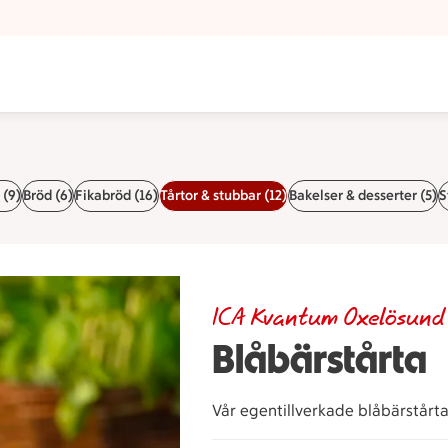
 (9)
Bröd (6)
Fikabröd (16)
Tårtor & stubbar (12)
Bakelser & desserter (5)
S
ICA Kvantum Oxelösund
Blåbärstårta
Vår egentillverkade blåbärstårta