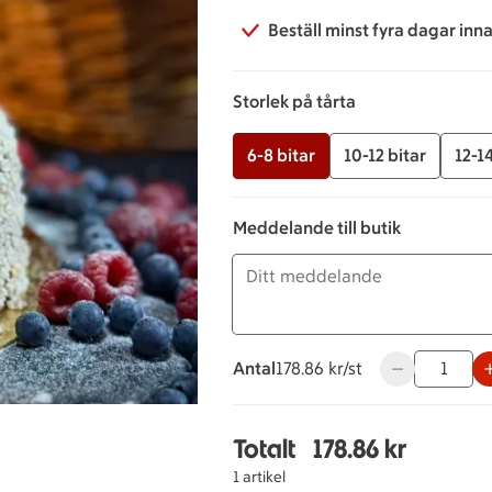
Beställ minst fyra dagar inn
Storlek på tårta
6-8 bitar
10-12 bitar
12-14
Meddelande till butik
Antal
178.86 kronor styck
178.86 kr/st
Använd knappa
Totalt
178.86 kr
Totalt 1 stycken Blåbär
1 artikel