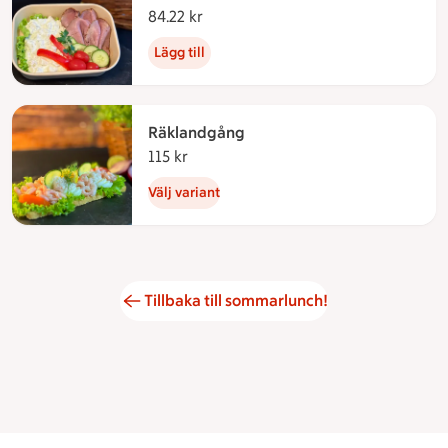
84.22 kr
84.22 kronor
Lägg till
Räklandgång
115 kr
115 kronor
Välj variant
Tillbaka till sommarlunch!