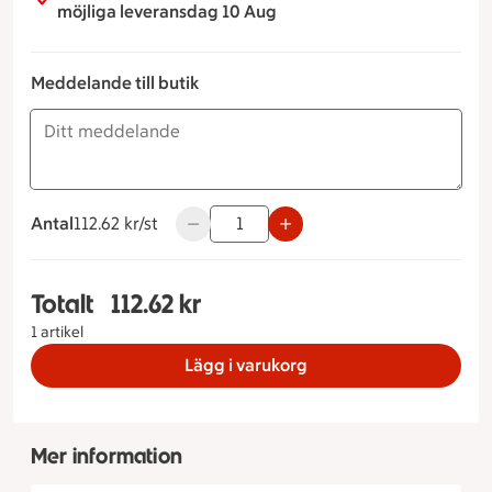
möjliga leveransdag 10 Aug
Meddelande till butik
Antal
112.62 kronor styck
112.62 kr/st
Använd knapparna för att minska eller ö
Totalt
112.62 kr
Totalt 1 stycken Laxtallrik, 112.62 kronor
1 artikel
Lägg i varukorg
Mer information