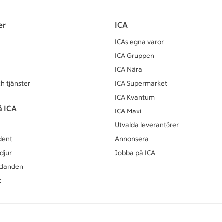
er
ICA
ICAs egna varor
ICA Gruppen
ICA Nära
h tjänster
ICA Supermarket
ICA Kvantum
å ICA
ICA Maxi
Utvalda leverantörer
dent
Annonsera
djur
Jobba på ICA
udanden
t