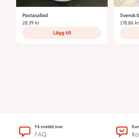
Pastasallad
Svensk b
28.39 kr
28.39 kronor
178.86 k
Lägg till
Sidfot
Få snabbt svar
Kun
FAQ
Ko