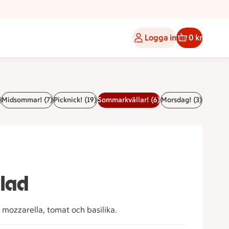
Logga in
0 kr
)
Midsommar! (7)
Picknick! (19)
Sommarkvällar! (6)
Morsdag! (3)
llad
mozzarella, tomat och basilika.