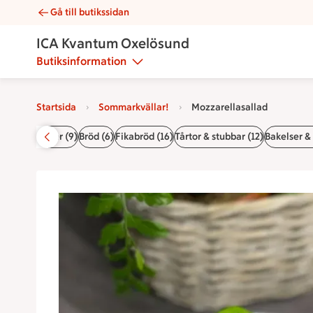
Gå till butikssidan
Mozzarellasallad | Catering ICA Kvantum Oxelösund
ICA Kvantum Oxelösund
Butiksinformation
Startsida
Sommarkvällar!
Mozzarellasallad
(15)
Baguetter (9)
Bröd (6)
Fikabröd (16)
Tårtor & stubbar (12)
Bakelser & 