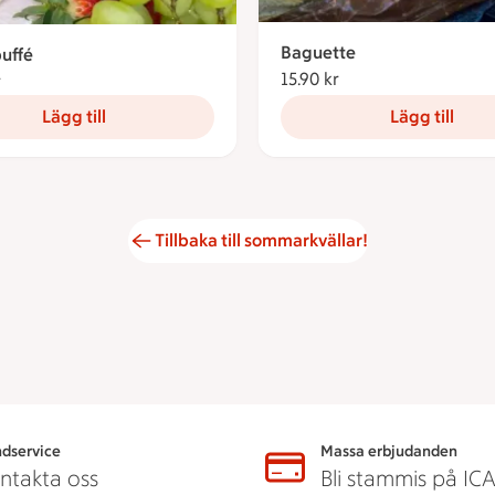
Baguette
uffé
15.90 kr
15.90 kronor
r
178.86 kronor
Lägg till
Lägg till
Tillbaka till sommarkvällar!
dservice
Massa erbjudanden
ntakta oss
Bli stammis på IC