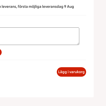
n leverans, första möjliga leveransdag 9 Aug
na för att minska eller öka värdet, eller ange ett värde manue
rellasallad, 28.39 kronor
Lägg i varukorg