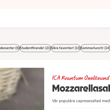
desserter (5)
Studentfirande! (21)
Våra favoriter! (13)
Sommarlunch! (14
ICA Kvantum Oxelösund
Mozzarellasa
Vår populära capresesallad med 