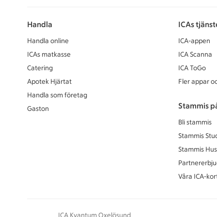
Handla
ICAs tjänst
Handla online
ICA-appen
ICAs matkasse
ICA Scanna
Catering
ICA ToGo
Apotek Hjärtat
Fler appar oc
Handla som företag
Stammis p
Gaston
Bli stammis
Stammis Stu
Stammis Hus
Partnererbj
Våra ICA-kor
ICA Kvantum Oxelösund