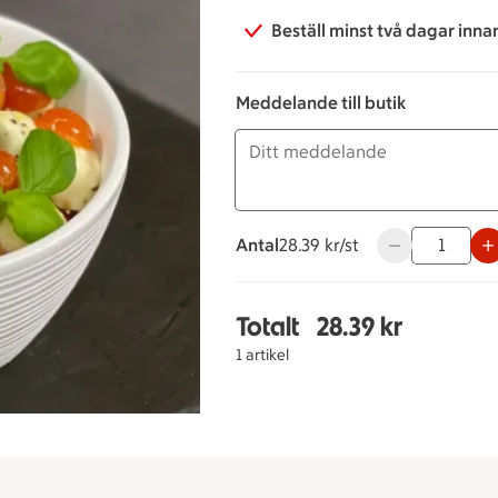
Beställ minst två dagar inna
Meddelande till butik
Antal
28.39 kronor styck
28.39 kr/st
Använd knappar
Totalt
28.39 kr
Totalt 1 stycken Mozza
1 artikel