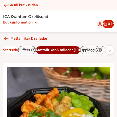
Gå till butikssidan
Vegetarisk tallrik | Catering ICA Kvantum Oxelösund
ICA Kvantum Oxelösund
Butiksinformation
0 kr
Mattallrikar & sallader
Startsida
Bufféer (7)
Mattallrikar & sallader (10)
Upplägg (7)
Tillbehör 