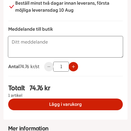
Beställ minst två dagar innan leverans, första
möjliga leveransdag 10 Aug
Meddelande till butik
Antal
74.76 kronor styck
74.76 kr/st
Använd knapparna för att minska eller ök
Totalt
74.76 kr
Totalt 1 stycken Vegetarisk tallrik, 74.76 kronor
1 artikel
Lägg i varukorg
Mer information