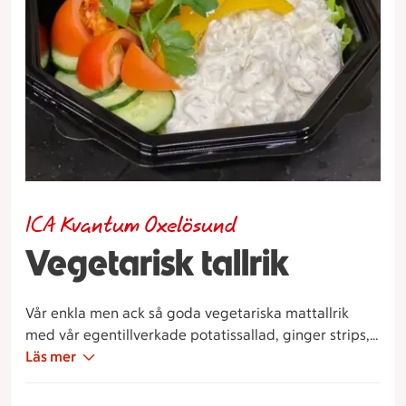
ICA Kvantum Oxelösund
Vegetarisk tallrik
Vår enkla men ack så goda vegetariska mattallrik
med vår egentillverkade potatissallad, ginger strips,
majsbollar och grönsaker.
Läs mer