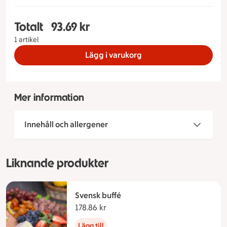
Totalt
93.69 kr
Totalt 1 stycken Vegansk buffé, 93.69 kronor
1 artikel
Lägg i varukorg
Mer information
Innehåll och allergener
Liknande produkter
Svensk buffé
178.86 kr
178.86 kronor
Lägg till