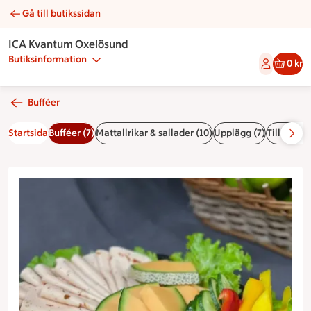
Gå till butikssidan
Vegansk buffé | Catering ICA Kvantum Oxelösund
ICA Kvantum Oxelösund
Butiksinformation
0 kr
Bufféer
Startsida
Bufféer (7)
Mattallrikar & sallader (10)
Upplägg (7)
Tillbehör 