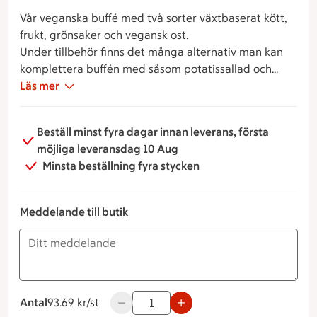
Vår veganska buffé med två sorter växtbaserat kött,
frukt, grönsaker och vegansk ost.
Under tillbehör finns det många alternativ man kan
komplettera buffén med såsom potatissallad och
pastasallad.
Läs mer
Beställ minst fyra dagar innan leverans, första
möjliga leveransdag 10 Aug
Minsta beställning fyra stycken
Meddelande till butik
Antal
93.69 kronor styck
93.69 kr/st
Använd knapparna för att minska eller ök