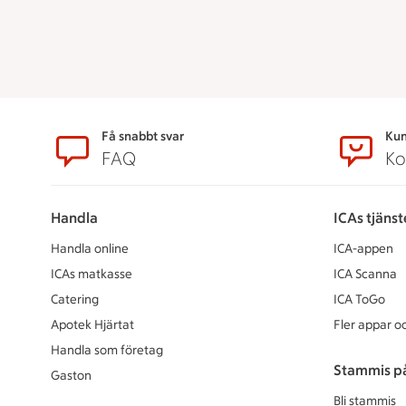
Sidfot
Få snabbt svar
Kun
FAQ
Ko
Handla
ICAs tjänst
Handla online
ICA-appen
ICAs matkasse
ICA Scanna
Catering
ICA ToGo
Apotek Hjärtat
Fler appar oc
Handla som företag
Stammis p
Gaston
Bli stammis