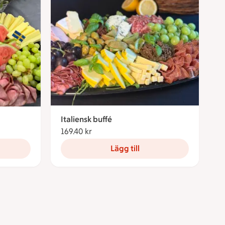
Italiensk buffé
169.40 kr
169.40 kronor
Lägg till