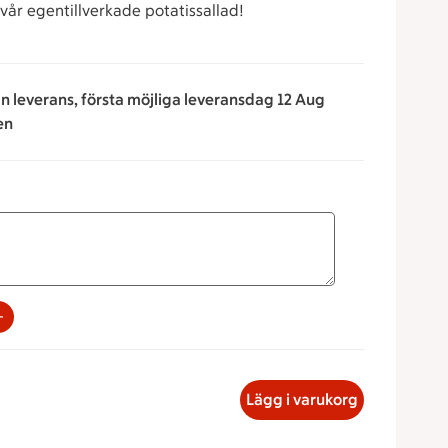
 vår egentillverkade potatissallad!
an leverans, första möjliga leveransdag 12 Aug
en
rna för att minska eller öka värdet, eller ange ett värde manu
 buffé, 178.86 kronor
Lägg i varukorg