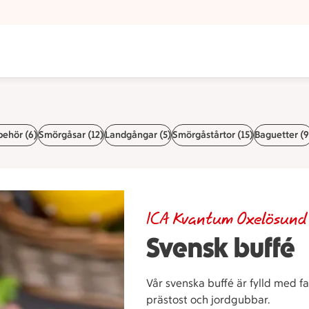
behör (6)
Smörgåsar (12)
Landgångar (5)
Smörgåstårtor (15)
Baguetter (9
ICA Kvantum Oxelösund
Svensk buffé
Vår svenska buffé är fylld med fa
prästost och jordgubbar.