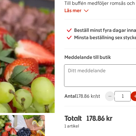
Till buffén medföljer romsås och
Läs mer
Beställ minst fyra dagar inn
Minsta beställning sex styck
Meddelande till butik
Antal
178.86 kronor styck
178.86 kr/st
Använd knappa
Totalt
178.86 kr
Totalt 1 stycken Svensk
1 artikel