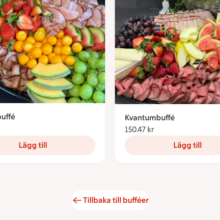
buffé
Kvantumbuffé
131.54 kronor
150.47 kr
150.47 kronor
Lägg till
Lägg till
Tillbaka till bufféer