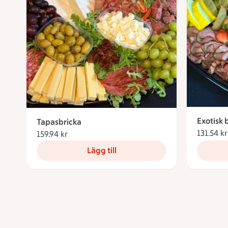
Exotisk 
Tapasbricka
131.54 kr
159.94 kr
159.94 kronor
Lägg till