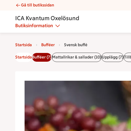
Gå till butikssidan
Svensk buffé | Catering ICA Kvantum Oxelösund
ICA Kvantum Oxelösund
Butiksinformation
Startsida
Bufféer
Svensk buffé
Startsida
Bufféer (7)
Mattallrikar & sallader (10)
Upplägg (7)
Till