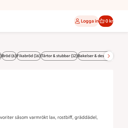
Logga in
0 kr
)
Bröd (6)
Fikabröd (16)
Tårtor & stubbar (12)
Bakelser & desserter (5)
Stu
voriter såsom varmrökt lax, rostbiff, gräddädel,