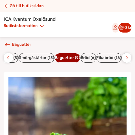
Gå till butikssidan
Köttbullsbaguette | Catering ICA Kvantum Oxelösund
ICA Kvantum Oxelösund
Butiksinformation
0 kr
Baguetter
ångar (5)
Smörgåstårtor (15)
Baguetter (9)
Bröd (6)
Fikabröd (16)
Tårtor 