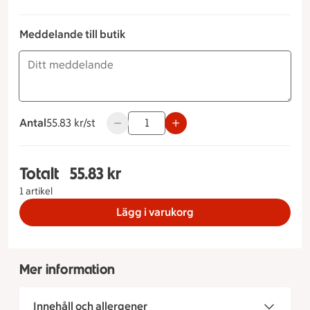
Meddelande till butik
Antal
55.83 kronor styck
55.83 kr/st
Använd knapparna för att minska eller ök
Totalt
55.83 kr
Totalt 1 stycken Köttbullsbaguette, 55.83 kronor
1 artikel
Lägg i varukorg
Mer information
Innehåll och allergener