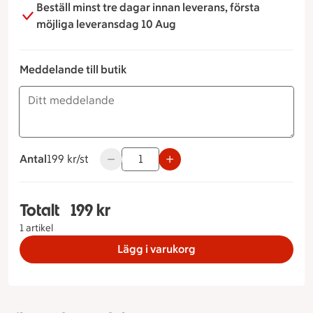
Beställ minst tre dagar innan leverans, första
möjliga leveransdag 10 Aug
Meddelande till butik
Antal
199 kronor styck
199 kr/st
Använd knapparna för att minska eller öka
Totalt
199 kr
Totalt 1 stycken Moussetårta jorgubb/rabarber,
1 artikel
Lägg i varukorg