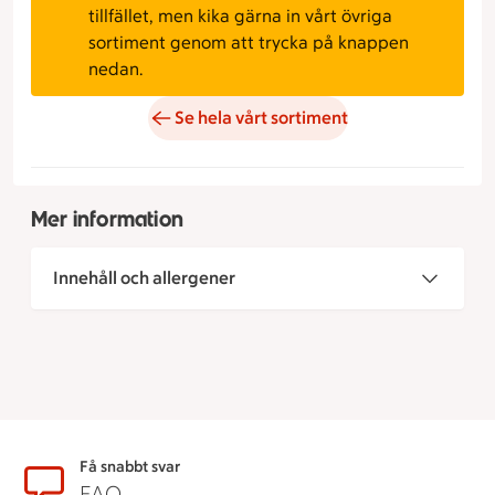
tillfället, men kika gärna in vårt övriga
sortiment genom att trycka på knappen
nedan.
Se hela vårt sortiment
Mer information
Innehåll och allergener
Sidfot
Få snabbt svar
FAQ