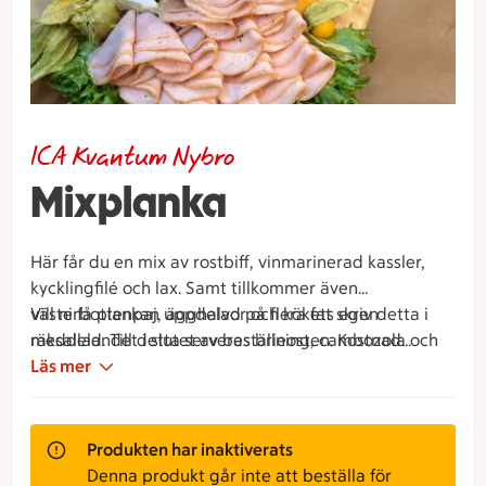
ICA Kvantum Nybro
Mixplanka
Här får du en mix av rostbiff, vinmarinerad kassler,
kycklingfilé och lax. Samt tillkommer även
västerbottenpaj, ägghalvor och kökets egen
Vill ni få plankan uppdelad på flera fat skriv detta i
räksallad. Till detta serveras brieost, cambozola och
meddelandet i slutet av beställningen. Kostnad
choklad.
20kr/fat.
Läs mer
Produkten har inaktiverats
Denna produkt går inte att beställa för