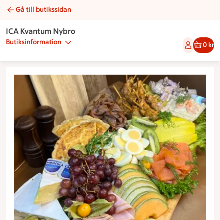
Gå till butikssidan
Mixplanka | Catering ICA Kvantum Nybro
ICA Kvantum Nybro
Butiksinformation
0 kr