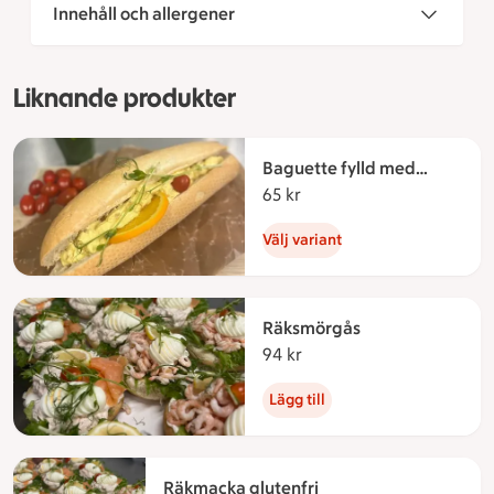
Innehåll och allergener
Liknande produkter
Baguette fylld med
kyckling o curryröra
65 kr
65 kronor
Välj variant
Räksmörgås
94 kr
94 kronor
Lägg till
Räkmacka glutenfri