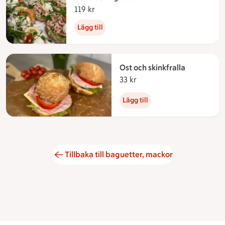
119 kr
119 kronor
Lägg till
Ost och skinkfralla
33 kr
33 kronor
Lägg till
Tillbaka till baguetter, mackor