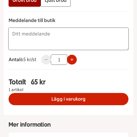
Grovt bröd
Ljust bröd
Meddelande till butik
Antal
65 kronor styck
65 kr/st
Använd knapparna för att minska eller öka 
Totalt
65 kr
Totalt 1 stycken Baguette med skagenröra Ljust 
1 artikel
Lägg i varukorg
Mer information