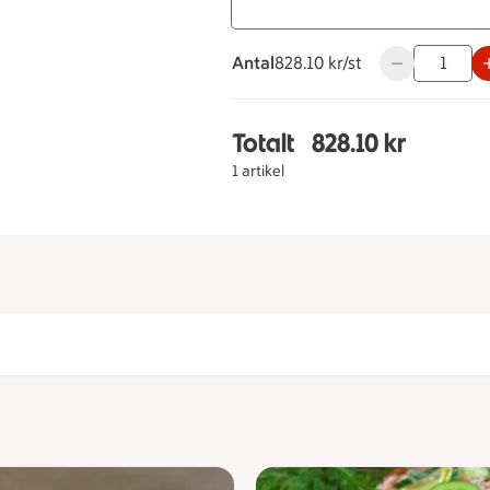
Antal
828.10 kronor styck
828.10 kr/st
Använd knappa
Totalt
828.10 kr
Totalt 1 stycken Kvant
1 artikel