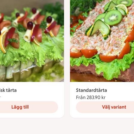
sk tårta
Standardtårta
r
283.90 kronor
Från 283.90 kr
Från 283.90 
Lägg till
Välj variant