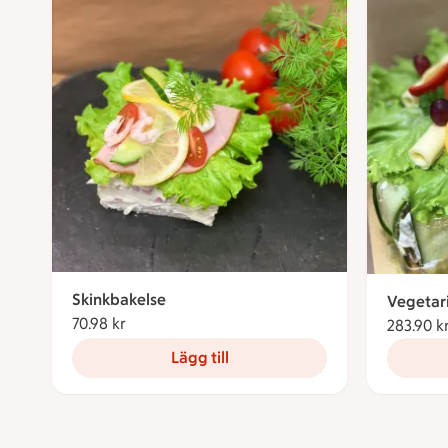
Skinkbakelse
Vegetari
70.98 kr
70.98 kronor
283.90 k
Lägg till