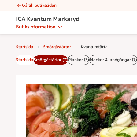
Gå till butikssidan
Kvantumtårta | Catering ICA Kvantum Markaryd
ICA Kvantum Markaryd
Butiksinformation
Startsida
Smörgåstårtor
Kvantumtårta
Startsida
Smörgåstårtor (7)
Plankor (3)
Mackor & landgångar (7)