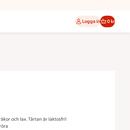
Logga in
0 kr
kor och lax. Tårtan är laktosfri!
röra