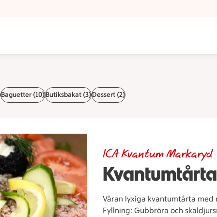
Baguetter (10)
Butiksbakat (3)
Dessert (2)
ICA Kvantum Markaryd
Kvantumtårta
Våran lyxiga kvantumtårta med rä
Fyllning: Gubbröra och skaldjurs