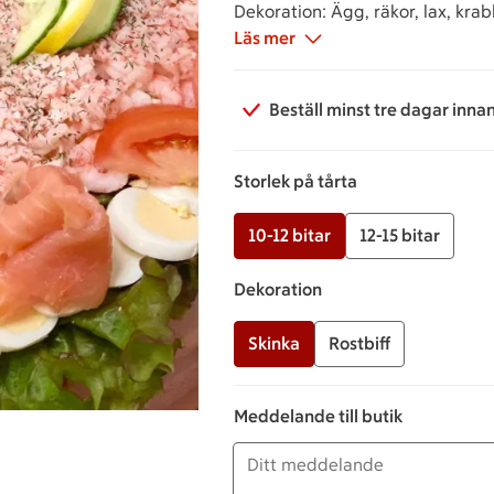
Dekoration: Ägg, räkor, lax, krabb
Läs mer
Beställ minst tre dagar inna
Storlek på tårta
10-12 bitar
12-15 bitar
Dekoration
Skinka
Rostbiff
Meddelande till butik