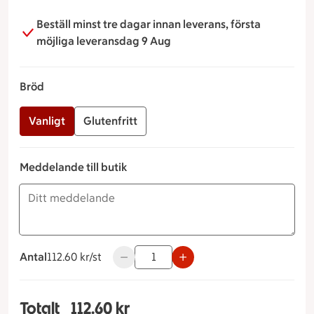
Beställ minst tre dagar innan leverans, första
möjliga leveransdag 9 Aug
Bröd
Vanligt
Glutenfritt
Meddelande till butik
Antal
112.60 kronor styck
112.60 kr/st
Använd knapparna för att minska eller ö
Totalt
112.60 kr
Totalt 1 stycken Landgång Bröd Vanligt, 112.60 