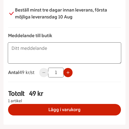
Beställ minst tre dagar innan leverans, första
möjliga leveransdag 10 Aug
Meddelande till butik
Antal
49 kronor styck
49 kr/st
Använd knapparna för att minska eller öka 
Totalt
49 kr
Totalt 1 stycken Baguette rostbiff/potatissallad,
1 artikel
Lägg i varukorg