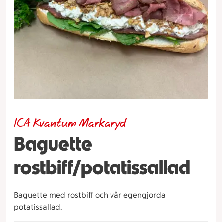
ICA Kvantum Markaryd
Baguette
rostbiff/potatissallad
Baguette med rostbiff och vår egengjorda
potatissallad.